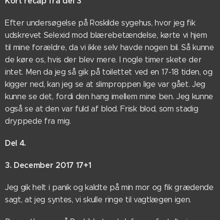
Kort recap fra del 3
Efter undersøgelse på Roskilde sygehus, hvor jeg fik
udskrevet Selexid mod blærebetændelse, kørte vi hjem
til mine forældre, da vi ikke selv havde nogen bil. Så kunne
de køre os, hvis der blev mere. I nogle timer skete der
intet. Men da jeg så gik på toilettet ved en 17-18 tiden, og
kigger ned, kan jeg se at slimproppen lige var gået. Jeg
kunne se det, fordi den hang imellem mine ben. Jeg kunne
også se at den var fuld af blod. Frisk blod, som stadig
dryppede fra mig.
Del 4.
3. December 2017 17+1
Jeg gik helt i panik og kaldte på min mor og fik grædende
sagt, at jeg syntes, vi skulle ringe til vagtlægen igen.