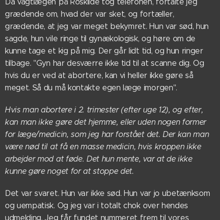
Da vagtlægen på Roskilde tog telefonen, fortalte jeg
grædende om, hvad der var sket, og fortæller,
grædende, at jeg var meget bekymret. Hun var sød, hun
sagde, hun vile ringe til gynækologisk, og høre om de
kunne tage et kig på mig. Der går lidt tid, og hun ringer
tilbage. "Gyn har desværre ikke tid til at scanne dig. Og
hvis du er ved at abortere, kan vi heller ikke gøre så
meget. Så du må kontakte egen læge imorgen".
Hvis man abortere i 2. trimester (efter uge 12), og efter,
kan man ikke gøre det hjemme, eller uden nogen former
for læge/medicin, som jeg har forstået det. Der kan man
være nød til at få en masse medicin, hvis kroppen ikke
arbejder mod at føde. Det hun mente, var at de ikke
kunne gøre noget for at stoppe det.
Det var svaret. Hun var ikke sød. Hun var jo ubetænksom
og uempatisk. Og jeg var i totalt chok over hendes
udmelding. Jeg får fundet nummeret frem til vores