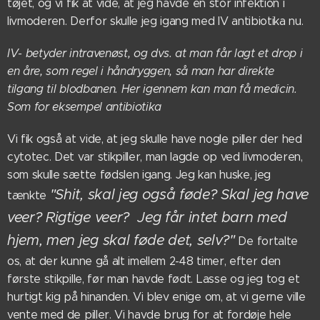
tøjet, og vi fik at vide, at jeg havde en stor infektion i
livmoderen. Derfor skulle jeg igang med IV antibiotika nu.
IV- betyder intravenøst, og dvs. at man får lagt et drop i
en åre, som regel i håndryggen, så man har direkte
tilgang til blodbanen. Her igennem kan man få medicin.
Som for eksempel antibiotika
Vi fik også at vide, at jeg skulle have nogle piller der hed
cytotec. Det var stikpiller, man lagde op ved livmoderen,
som skulle sætte fødslen igang. Jeg kan huske, jeg
"Shit, skal jeg også føde? Skal jeg have
tænkte
veer? Rigtige veer? Jeg får intet barn med
hjem, men jeg skal føde det, selv?"
De fortalte
os, at der kunne gå alt imellem 2-48 timer, efter den
første stikpille, før man havde født. Lasse og jeg tog et
hurtigt kig på hinanden. Vi blev enige om, at vi gerne ville
vente med de piller. Vi havde brug for at fordøje hele