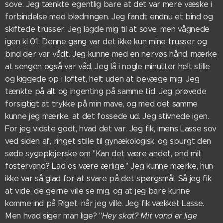
sove. Jeg tænkte egentlig bare at det var mere væske i
forbindelse med blødningen. Jeg fandt endnu et bind og
skiftede trusser. Jeg lagde mig til at sove, men vågnede
igen kl 01. Denne gang var det ikke kun mine trusser og
bind der var vådt. Jeg kunne med en nervøs hånd, mærke
at sengen også var våd. Jeg lå i nogle minutter helt stille
og kiggede op i loftet, helt uden at bevæge mig. Jeg
tænkte på alt og ingenting på samme tid. Jeg prøvede
forsigtigt at trykke på min mave, og med det samme
kunne jeg mærke, at det fossede ud. Jeg stivnede igen.
For jeg vidste godt, hvad det var. Jeg fik, imens Lasse sov
ved siden af, ringet stille til gynækologisk, og spurgt den
søde sygeplejerske om "Kan det være andet, end mit
fostervand? Lad os være ærlige." Jeg kunne mærke, hun
ikke var så glad for at svare på det spørgsmål. Så jeg fik
at vide, de gerne ville se mig, og at jeg bare kunne
komme ind på Riget, når jeg ville. Jeg fik vækket Lasse.
Men hvad siger man lige? "
Hey skat? Mit vand er lige