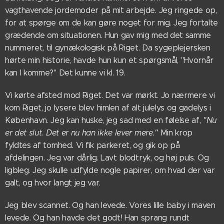
vagthavende jordemoder på mit arbejde. Jeg ringede op,
for at spørge om de kan gøre noget for mig. Jeg fortalte
grædende om situationen. Hun gav mig med det samme
nummeret, til gynækologisk på Riget. Da sygeplejersken
hørte min historie, havde hun kun et spørgsmål, "Hvornår
kan I komme?" Det kunne vi kl. 19.
Vi kørte afsted mod Riget. Det var mørkt. Jo nærmere vi
kom Riget, jo lysere blev himlen af alt julelys og gadelys i
København. Jeg kan huske, jeg sad med en følelse af,
"Nu
er det slut. Det er nu han ikke lever mere."
Min krop
fyldtes af tomhed
.
Vi fik parkeret, og gik op på
afdelingen. Jeg var dårlig. Lavt blodtryk, og høj puls. Og
ligbleg. Jeg skulle udfylde nogle papirer, om hvad der var
galt, og hvor langt jeg var.
Jeg blev scannet. Og han levede. Vores lille baby i maven
levede. Og han havde det godt! Han sprang rundt