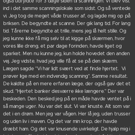
også udfyldte for 3 dage siden til scanningen. Vi blev vist
ind i det samme scanningslokale som sidst. Og så ventede
vi. Jeg tog de meget våde trusser af, og lagde mig op på
briksen. De begyndte at scanne. Der gik lang tid. For lang
tid. Tårerne begyndte at trille, mens jeg lå helt stille. Og
jeg kunne ikke få mig selv til at kigge på skærmen, hvor
vores lille dreng, et par dage forinden, havde liget og
sparket. Men nu kunne jeg, kun holde hovedet den anden
vej. Jeg vidste, hvad jeg ville få at se på den skærm.
Lægen sagde "Vi har lidt svært ved at finde hjertet. Vi
prøver lige med en indvendig scanning". Samme resultat.
De kaldte på en mere erfaren læge, der også gav det et
skud. "Hjertet banker desværre ikke længere." Der var
beskeden. Den besked jeg på en måde havde ventet på i
så mange uger. Nu var det slut. Vi var knuste. Alt som var
det i en drøm. Men jeg var vågen. Her lå jeg, uden trusser
og uden liv i maven. Og det var min krop, der havde
dræbt ham. Og det var knusende uvirkeligt. De hjalp mig i