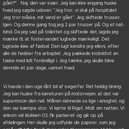
gået?".
Nej, den var svær. Jeg kan ikke engang huske
hvad jeg sagde udover: "Jeg tror, vi skal på hospitalet.
Jeg tror måske, mit vand er gået". Jeg skiftede trusser.
Igen. Og denne gang tog jeg 2 par trusser på. Og et nat-
bind. Da jeg sad på toilettet og skiftede det, lagde jeg
mærke til, at fostervandet lugtede mærkeligt. Det
lugtede ikke af fødsel. Den lugt kendte jeg ellers, efter
alle de fødsler fra arbejdet. Jeg pakkede instinktivt en
taske med lidt forskelligt i. Jeg tænke, jeg skulle blive
derinde et par dage, uanset hvad.
Vi havde i den uge lånt bil af svigerfar. Ret heldig timing.
Jeg kan huske fra køreturen på motorvejen, at det var
supermoon den nat. Månen skinnede os lige i ansigtet, og
den var kæmpe stor. Vi kørte til Riget. Midt om natten. Vi
ankom vel klokken 03, fik parkeret og gik op på
afdelingen. Her skulle jeg udfylde de papirer, som jeg