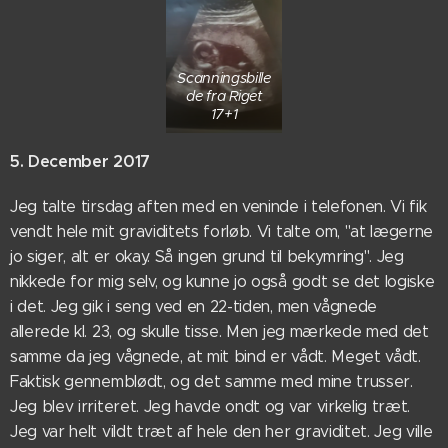
Scanningsbille
de fra Riget
17+1
5. December 2017
Jeg talte tirsdag aften med en veninde i telefonen. Vi fik
vendt hele mit graviditets forløb. Vi talte om, "at lægerne
jo siger, alt er okay. Så ingen grund til bekymring". Jeg
nikkede for mig selv, og kunne jo også godt se det logiske
i det. Jeg gik i seng ved en 22-tiden, men vågnede
allerede kl. 23, og skulle tisse. Men jeg mærkede med det
samme da jeg vågnede, at mit bind er vådt. Meget vådt.
Faktisk gennemblødt, og det samme med mine trusser.
Jeg blev irriteret. Jeg havde ondt og var virkelig træt.
Jeg var helt vildt træt af hele den her graviditet. Jeg ville