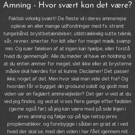
Amning - Hvor svært kan det være?
Faktisk virkelig svært! De fleste vil i deres ammerejse
opleve en eller mange udfordringer med fx. stramt
tungebånd, brystbetændelser, utilstrækkelig sutte teknik,
sår, revner, smerter, for lidt eller for meget mælk, svamp
mm. Og især følelsen af at ingen kan hjælpe, eller forstå
hvad du gennemgår. Alle du møder vil have en holdning til
at du enten ammer for meget, slet ikke eller at brysterne
måske skal hærdes for at kunne. Disclaimer! Det passer
ikke, noget af det. Men hvor skal man vide det fra? Og
hvordan får vi bygget din grobund solidt og godt med
viden var en faglært ammevejleder? Det gør vi ved at du
ved jeg findes, og ved at vi ses flere gange efter fødslen
(gerne også før) så jeg kan være med på side linjen i
jeres amning og følge op på lige netop jeres
proplematikker, og forebygge i sådan en grad at i ved
hvad der skal se, med den viden i har fået igennem mit