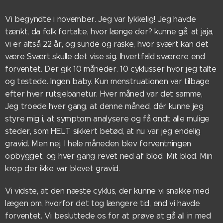
Vi begyndte i november. Jeg var lykkelig! Jeg havde
tænkt, da folk fortalte, hvor længe der? kunne gå, at jaja,
vi er altså 22 år, og sunde og raske, hvor svært kan det
være Svært skulle det vise sig. Ihvertfald sværere end
forventet. Der gik 10 måneder. 10 cyklusser hvor jeg talte
og testede. Ingen baby. Kun menstruationen var tilbage
efter hver rutsjebanetur. Hver måned var det samme,
Jeg troede hver gang, at denne måned, dér kunne jeg
styre mig i, at symptom analysere og få ondt alle mulige
steder, som HELT sikkert betød, at nu var jeg endelig
gravid. Men nej. I hele måneden blev forventningen
opbygget, og hver gang revet ned af blod. Mit blod. Min
krop der ikke var blevet gravid.
Vi vidste, at den næste cyklus, der kunne vi snakke med
lægen om, hvorfor det tog længere tid, end vi havde
forventet. Vi besluttede os for at prøve at gå all in med