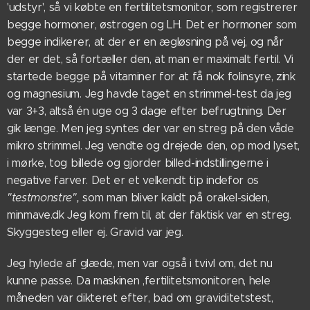
'udstyr', så vi købte en fertilitetsmonitor, som registrerer
begge hormoner, østrogen og LH. Det er hormoner som
begge indikerer, at der er en ægløsning på vej, og når
der er det, så fortæller den, at man er maximalt fertil. Vi
startede begge på vitaminer for at få nok folinsyre, zink
og magnesium. Jeg havde taget en strimmel-test da jeg
var 3+3, altså én uge og 3 dage efter befrugtning. Der
gik længe. Men jeg syntes der var en streg på den våde
mikro strimmel. Jeg vendte og drejede den, op mod lyset,
i mørke, tog billede og gjorder billed-indstillingerne i
negative farver. Det er et velkendt tip indefor os
"testmonstre",
som man bliver kaldt på orakel-siden,
minmave.dk Jeg kom frem til, at der faktisk var en streg.
Skyggesteg eller ej. Gravid var jeg.
Jeg hylede af glæde, men var også i tvivl om, det nu
kunne passe. Da maskinen ,fertilitetsmonitoren, hele
måneden var dikteret efter, bad om graviditetstest,