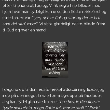
efter til endnu et forsøg. Vi fik nogle fine billeder med
hjem, hvor man tydeligt kunne se den flotte nakkefold, og
mine tanker var
" yes, den er flot og stor og der er helt
som det skal være"
. Vi viste glædeligt dette billede frem
til Gud og hver en mand.
Scanningsbill
ede fra 1.
nakkefoldssc
anning. Her
kunne baby
ikke ligge
korrekt til en
måling.
I dagene op til den næste nakkefoldsscanning, læste jeg
inde på den meget travle terminsgruppe på facebook.
Jeg kan tydeligt huske linierne;
"hun havde den fineste
tynde nakkefold, mega flotte tal- mor er stolt." "
Fuck"
,