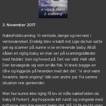
Scanningsbilled
e i uge 9. Vores
2. scanning
3. November 2017
Nakkefoldscanning. Vi ventede, længe og nervøst i
venteværelset. Endelig blev vi kaldt ind. Lige da hun satte
gel og scanner på, kunne vi se en levende baby. Altså
sådan en rigtig baby, en man ser på scanningsbilleder,
med fødder, ben og hoved på. Det var vildt. Helt vildt.
Den bevægede sig som en lille fisk. Vi kneb begge en
tåre og kiggede på hinanden med det dér, "
vi skal være
forældre, tænk engang"-
blik som andre par fra samme
situation nok genkender.
Men hun kunne ikke rigtig få lov at måle nakkefolden da
baby lå forkert. Jeg hoppede lidt rundt og svingede med
hofterne, men lige meget hjælp det. Nå. Vi fik en tid ugen