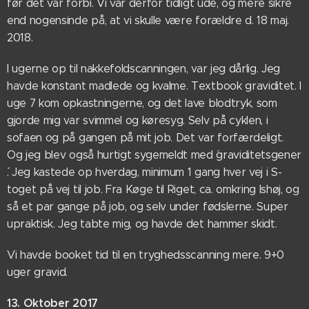
før det var forbi. Vi var derfor tidligt ude, og mere sikre
end nogensinde på, at vi skulle være forældre d. 18 maj.
2018.
I ugerne op til nakkefoldscanningen, var jeg dårlig. Jeg
havde konstant madlede og kvalme. Textbook graviditet. I
uge 7 kom opkastningerne, og det lave blodtryk, som
gjorde mig var svimmel og køresyg. Selv på cyklen, i
sofaen og på gangen på mit job. Det var forfærdeligt.
Og jeg blev også hurtigt sygemeldt med ´graviditetsgener
´. Jeg kastede op hverdag, minimum 1 gang hver vej i S-
toget på vej til job. Fra Køge til Riget, ca. omkring Ishøj, og
så et par gange på job, og selv under fødslerne. Super
upraktisk. Jeg tabte mig, og havde det hammer skidt.
Vi havde booket tid til en tryghedsscanning mere. 9+0
uger gravid.
13. Oktober 2017