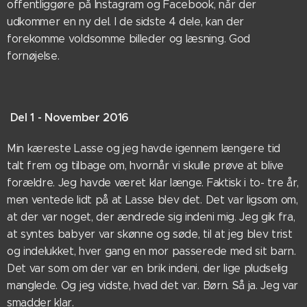
offentliggøre på Instagram og Facebook, når der
udkommer en ny del. I de sidste 4 dele, kan der
forekomme voldsomme billeder og læsning. God
fornøjelse.
Del 1 - November 2016
Min kæreste Lasse og jeg havde igennem længere tid
talt frem og tilbage om, hvornår vi skulle prøve at blive
forældre. Jeg havde været klar længe. Faktisk i to- tre år,
men ventede lidt på at Lasse blev det. Det var ligsom om,
at der var noget, der ændrede sig indeni mig. Jeg gik fra,
at syntes babyer var skønne og søde, til at jeg blev trist
og indelukket, hver gang en mor passerede med sit barn.
Det var som om der var en brik indeni, der lige pludselig
manglede. Og jeg vidste, hvad det var. Børn. Så ja. Jeg var
smadder klar.